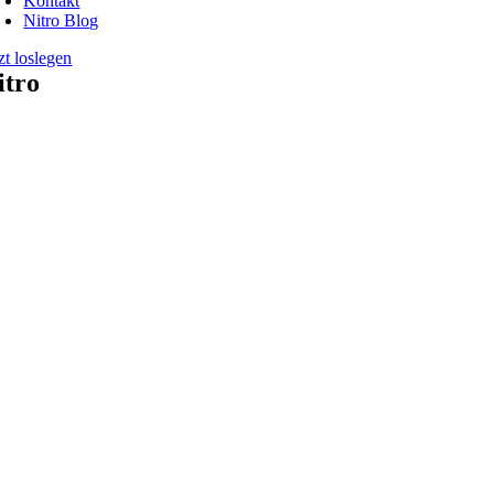
Kontakt
Nitro Blog
zt loslegen
itro